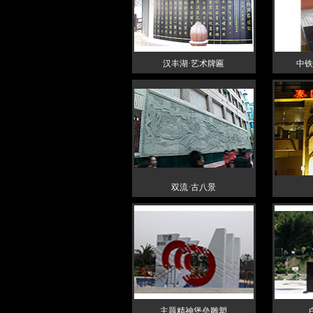
汉丰湖·艺术牌匾
中铁
双流·古八景
主题精神堡垒雕塑