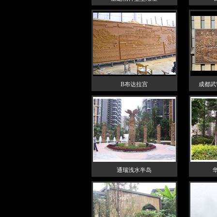
B布达拉宫
成都武
通瑞浅水半岛