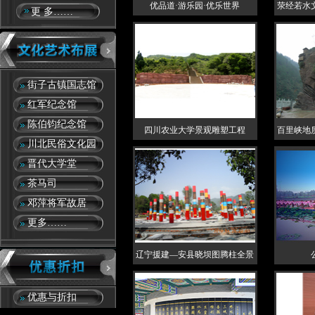
优品道·游乐园·优乐世界
荥经若水
更 多……
街子古镇国志馆
红军纪念馆
陈伯钧纪念馆
四川农业大学景观雕塑工程
百里峡地
川北民俗文化园
晋代大学堂
茶马司
邓萍将军故居
更多……
辽宁援建—安县晓坝图腾柱全景
优惠与折扣