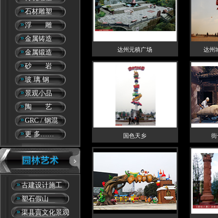
石材雕塑
浮 雕
金属铸造
达州元稹广场
达州
金属锻造
砂 岩
玻 璃 钢
景观小品
陶 艺
GRC / 钢混
更 多……
国色天乡
街
古建设计施工
塑石假山
渠县賨文化景观