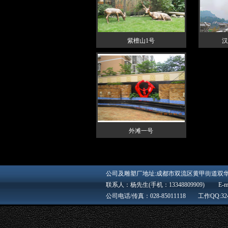
紫檀山1号
汉
外滩一号
四川雕塑 成都雕塑 成都雕塑公司 四川雕塑公司 浮雕 砂岩 不锈钢 成都石韵雕艺园林工程有限公司，是以专业精神塑造行业精品的雕塑、园林设计施工企业。是西南地区大型、领先的雕塑制作厂家，是西南地区最大的与市政部门及大型房地产公司长期合作单位。 公司本着"诚信、拼搏、精典、创新"的企业原则，特聘有多位知名艺术家专家作为公司艺术顾问，拥有众多美术学院的雕塑家及专业技术人员共同协作，深入探索雕塑艺术，不断开拓省内外市场，现有制作车间八千多平方米，成为集创作、生产、工程为一体的大型艺术制作基地，西南民族大学艺术学院"教学实践基地"。 公司获得四川省质量监督局颁发的《重质量、讲规则、守诚信、质量信誉企业》、《质量无投诉企业》、《优质园林企业》、"拥军当模范，抗灾争先锋"（2008年武警成都指挥学院赠予）等荣誉称号。 我们正在以崭新的面貌，迎接您的到来；以独特的设计理念，诠释您的思想；以精湛的制作工艺，体现您的精神；以热情的服务态度，回报您的信赖。 质量第一，诚信至上，欢迎广大客户前来我公司考察合作，成都石韵雕艺园林工程有限公司的过去、现在和将来，都是您可信赖的朋友！ 主营：塑石景观 、人物雕塑、欧式雕塑、传统雕
游乐园雕塑 校园雕塑 墙面浮雕 雕塑 四川雕塑 成都雕塑 景观石材 景观石 石材 铸铜 砂岩 四川砂岩 玛雅石 浮雕砂岩
公司及雕塑厂地址:成都市双流区黄甲街道双
联系人：杨先生(手机：13348809909) E-mil：
公司电话/传真：028-85011118 工作QQ:32