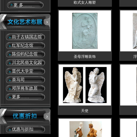
欧式女人雕塑
更 多……
街子古镇国志馆
红军纪念馆
陈伯钧纪念馆
圣母浮雕装饰
浮
川北民俗文化园
晋代大学堂
茶马司
邓萍将军故居
更多……
天使
优惠与折扣