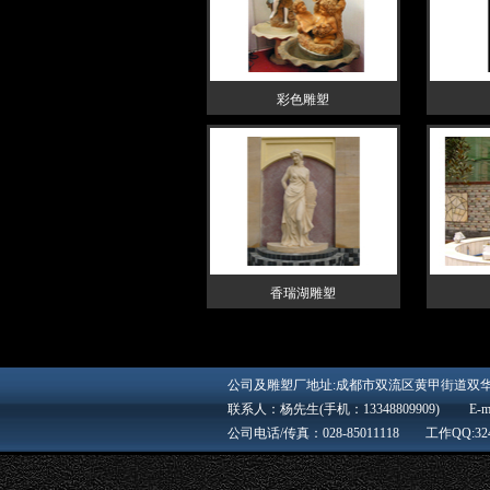
彩色雕塑
香瑞湖雕塑
四川雕塑 成都雕塑 成都雕塑公司 四川雕塑公司 浮雕 砂岩 不锈钢 成都石韵雕艺园林工程有限公司，是以专业精神塑造行业精品的雕塑、园林设计施工企业。是西南地区大型、领先的雕塑制作厂家，是西南地区最大的与市政部门及大型房地产公司长期合作单位。 公司本着"诚信、拼搏、精典、创新"的企业原则，特聘有多位知名艺术家专家作为公司艺术顾问，拥有众多美术学院的雕塑家及专业技术人员共同协作，深入探索雕塑艺术，不断开拓省内外市场，现有制作车间八千多平方米，成为集创作、生产、工程为一体的大型艺术制作基地，西南民族大学艺术学院"教学实践基地"。 公司获得四川省质量监督局颁发的《重质量、讲规则、守诚信、质量信誉企业》、《质量无投诉企业》、《优质园林企业》、"拥军当模范，抗灾争先锋"（2008年武警成都指挥学院赠予）等荣誉称号。 我们正在以崭新的面貌，迎接您的到来；以独特的设计理念，诠释您的思想；以精湛的制作工艺，体现您的精神；以热情的服务态度，回报您的信赖。 质量第一，诚信至上，欢迎广大客户前来我公司考察合作，成都石韵雕艺园林工程有限公司的过去、现在和将来，都是您可信赖的朋友！ 主营：塑石景观 、人物雕塑、欧式雕塑、传统雕
游乐园雕塑 校园雕塑 墙面浮雕 雕塑 四川雕塑 成都雕塑 景观石材 景观石 石材 铸铜 砂岩 四川砂岩 玛雅石 浮雕砂岩
公司及雕塑厂地址:成都市双流区黄甲街道双
联系人：杨先生(手机：13348809909) E-mil：
公司电话/传真：028-85011118 工作QQ:32