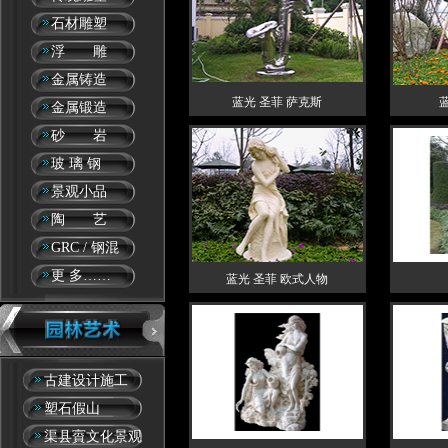
石材雕塑
浮 雕
金属铸造
蓝光 圣菲 萨克斯
金属锻造
砂 岩
玻 璃 钢
景观小品
陶 艺
GRC / 钢混
更 多……
蓝光 圣菲 欧式人物
古建设计施工
塑石假山
渠县賨文化景观