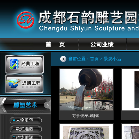
当前位置：
首页
> 景观小品
万景·泡菜坛雕塑
人物雕塑
欧式雕塑
传统雕塑