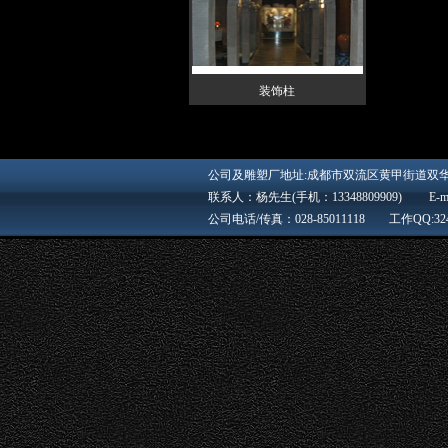
装饰柱
四川雕塑 成都雕塑 成都雕塑公司 四川雕塑公司 浮雕 砂岩 不锈钢 成都石韵雕艺园林工程有限公司，是以专业精神塑造行业精品的雕塑、园林设计施工企业。是西南地区大型、领先的雕塑制作厂家，是西南地区最大的与市政部门及大型房地产公司长期合作单位。 公司本着"诚信、拼搏、精典、创新"的企业原则，特聘有多位知名艺术家专家作为公司艺术顾问，拥有众多美术学院的雕塑家及专业技术人员共同协作，深入探索雕塑艺术，不断开拓省内外市场，现有制作车间八千多平方米，成为集创作、生产、工程为一体的大型艺术制作基地，西南民族大学艺术学院"教学实践基地"。 公司获得四川省质量监督局颁发的《重质量、讲规则、守诚信、质量信誉企业》、《质量无投诉企业》、《优质园林企业》、"拥军当模范，抗灾争先锋"（2008年武警成都指挥学院赠予）等荣誉称号。 我们正在以崭新的面貌，迎接您的到来；以独特的设计理念，诠释您的思想；以精湛的制作工艺，体现您的精神；以热情的服务态度，回报您的信赖。 质量第一，诚信至上，欢迎广大客户前来我公司考察合作，成都石韵雕艺园林工程有限公司的过去、现在和将来，都是您可信赖的朋友！ 主营：塑石景观 、人物雕塑、欧式雕塑、传统雕
游乐园雕塑 校园雕塑 墙面浮雕 雕塑 四川雕塑 成都雕塑 景观石材 景观石 石材 铸铜 砂岩 四川砂岩 玛雅石 浮雕砂岩
公司及雕塑厂地址:成都市双流区黄甲街道双
联系人：杨先生(手机：13348809909) E-mil：
公司电话/传真：028-85011118 工作QQ:32