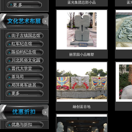
蓝光集团总部小品
蓝
更 多……
街子古镇国志馆
红军纪念馆
陈伯钧纪念馆
丽景园小品雕塑
川北民俗文化园
晋代大学堂
茶马司
邓萍将军故居
更多……
融创蓝谷地
优惠与折扣