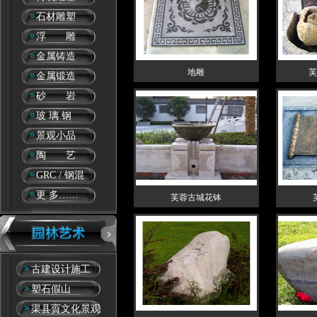
石材雕塑
浮 雕
金属铸造
地雕
芙
金属锻造
砂 岩
玻 璃 钢
景观小品
陶 艺
GRC / 钢混
更 多……
芙蓉古城花钵
古建设计施工
塑石假山
渠县賨文化景观