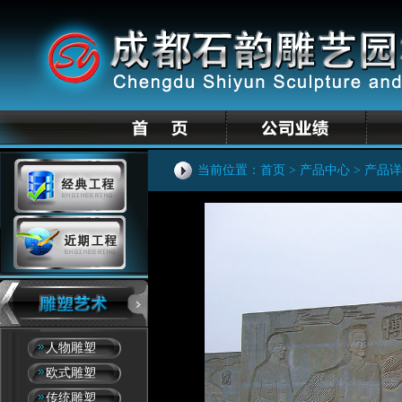
当前位置：
首页
>
产品中心
> 产品
人物雕塑
欧式雕塑
传统雕塑